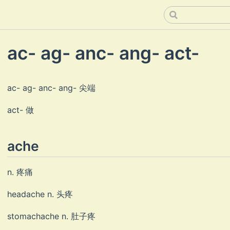
ac- ag- anc- ang- act-
ac- ag- anc- ang- 尖端
act- 做
ache
n. 疼痛
headache n. 头疼
stomachache n. 肚子疼