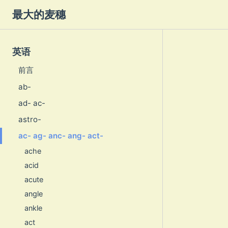
最大的麦穗
英语
前言
ab-
ad- ac-
astro-
ac- ag- anc- ang- act-
ache
acid
acute
angle
ankle
act