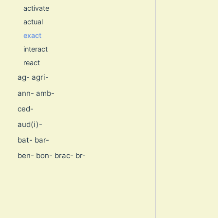
activate
actual
exact
interact
react
ag- agri-
ann- amb-
ced-
aud(i)-
bat- bar-
ben- bon- brac- br-