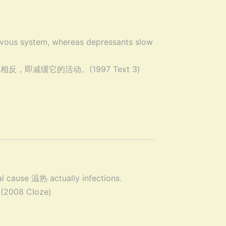
nervous system, whereas depressants slow
即减缓它的活动。(1997 Text 3)
l cause 温热 actually infections.
8 Cloze)