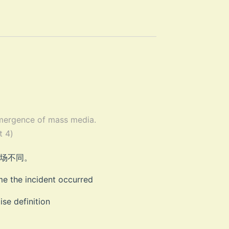
 emergence of mass media.
 4)
语义场不同。
e incident occurred
efinition